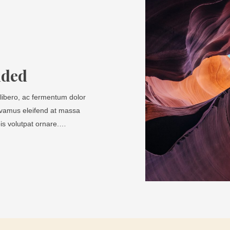
nded
libero, ac fermentum dolor
Vivamus eleifend at massa
pis volutpat ornare.…