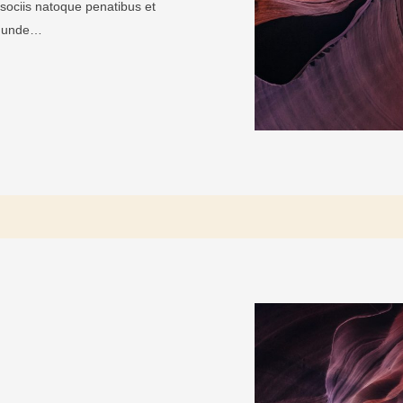
ociis natoque penatibus et
is unde…